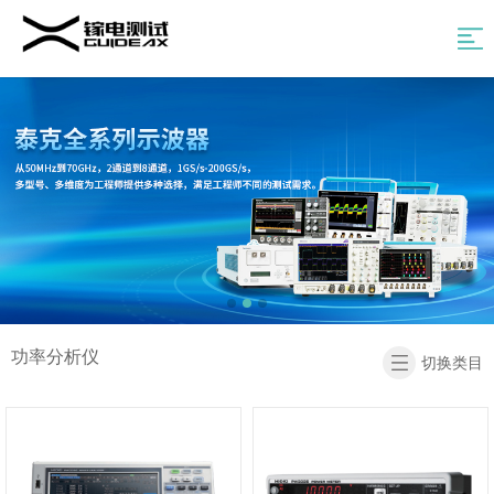
网
站
产
品
解
导
中
决
新
航
心
方
闻
维
案
资
修
关
讯
租
于
返
赁
我
回
功率分析仪
切换类目
们
首
页