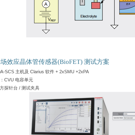
物场效应晶体管传感器
(BioFET) 测试方案
00A-SCS 主机及 Clarius 软件 + 2xSMU +2xPA
选：CVU 电容单元
三方探针台 / 测试夹具