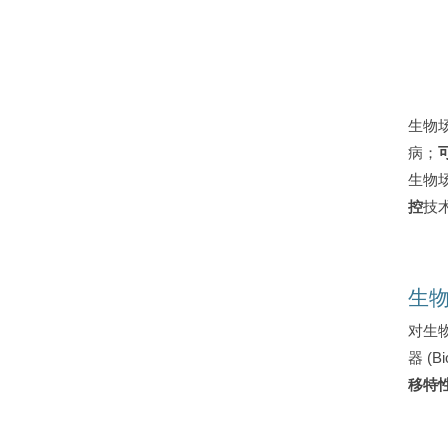
生物场
病；
生物
控
技
生物
对生
器 (
移特性 